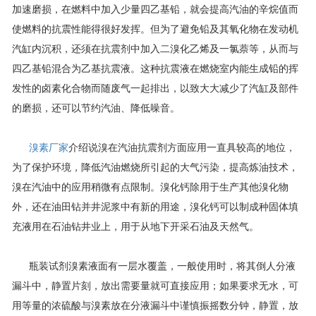
加速磨损，在燃料中加入少量四乙基铅，就会提高汽油的辛烷值而
使燃料的抗震性能得很好发挥。但为了避免铅及其氧化物在发动机
汽缸内沉积，还须在抗震剂中加入二溴化乙烯及一氯萘等，从而与
四乙基铅混合为乙基抗震液。这种抗震液在燃烧室内能生成铅的挥
发性的卤素化合物而随废气一起排出，以致大大减少了汽缸及部件
的磨损，还可以节约汽油、降低噪音。
溴素厂家
介绍说溴在汽油抗震剂方面应用一直具较高的地位，
为了保护环境，降低汽油燃烧所引起的大气污染，提高炼油技术，
溴在汽油中的应用稍微有点限制。溴化钙除用于生产其他溴化物
外，还在油田钻并井泥浆中有新的用途，溴化钙可以制成种固体填
充液用在石油钻井业上，用于从地下开采石油及天然气。
瓶装试剂溴素液面有一层水覆盖，一般使用时，将其倒人分液
漏斗中，静置片刻，放出需要量就可直接应用；如果要求无水，可
用等量的浓硫酸与溴素放在分液漏斗中谨慎振摇数分钟，静置，放